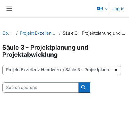
Skip to main content
Log in
Side panel
Courses
Projekt Exzellenz Handwerk
Säule 3 - Projektplanung und Projektabwicklung
Säule 3 - Projektplanung und
Projektabwicklung
Course categories
Search courses
Search courses