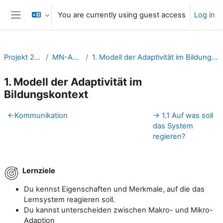
Skip to main content
You are currently using guest access
Log in
Side panel
Projekt 2Like
MN-ADAP
1. Modell der Adaptivität im Bildungskontext
1. Modell der Adaptivität im
Bildungskontext
Section outline
←
Kommunikation
→
1.1 Auf was soll
das System
regieren?
Lernziele
Du kennst Eigenschaften und Merkmale, auf die das
Lernsystem reagieren soll.
Du kannst unterscheiden zwischen Makro- und Mikro-
Adaption