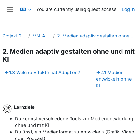
Skip to main content
You are currently using guest access
Log in
Side panel
Projekt 2Like
MN-ADAP
2. Medien adaptiv gestalten ohne und mit KI
2. Medien adaptiv gestalten ohne und mit
KI
Section outline
←
1.3 Welche Effekte hat Adaption?
→
2.1 Medien
entwickeln ohne
KI
Lernziele
Du kennst verschiedene Tools zur Medienentwicklung
ohne und mit KI.
Du übst, ein Medienformat zu entwickeln (Grafik, Video
oder Podcast)