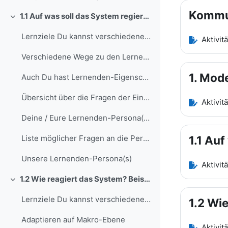
Kommu
1.1 Auf was soll das System regieren?
Einklappen
Lernziele Du kannst verschiedene Arten von Lernend...
Aktivit
Verschiedene Wege zu den Lernenden-EigenschaftenDe...
1. Mode
Auch Du hast Lernenden-Eigenschaften Beim ersten L...
Übersicht über die Fragen der Einstiegsbefragung
Aktivit
Deine / Eure Lernenden-Persona(s) In dieser Teamau...
1.1 Auf
Liste möglicher Fragen an die Persona
Unsere Lernenden-Persona(s)
Aktivit
1.2 Wie reagiert das System? Beispiele auf Makro- und Mikro-Ebene
Einklappen
Lernziele Du kannst verschiedene Möglichkeiten auf... (Kopie) (Kopie)
1.2 Wi
Adaptieren auf Makro-Ebene
Aktivit